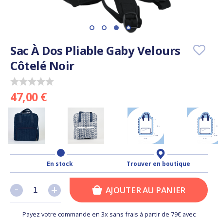
Sac À Dos Pliable Gaby Velours
Côtelé Noir
47,00 €
En stock
Trouver en boutique
-
-
+
+
AJOUTER AU PANIER
Payez votre commande en 3x sans frais à partir de 79€ avec