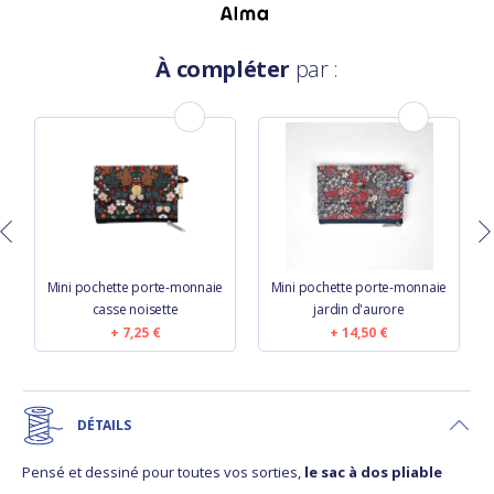
À compléter
par :
so
Mini pochette porte-monnaie
Mini pochette porte-monnaie
M
casse noisette
jardin d'aurore
7,25 €
14,50 €
DÉTAILS
Pensé et dessiné pour toutes vos sorties,
le sac à dos pliable