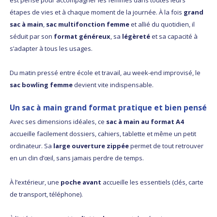
est pensé pour accompagner les femmes dans toutes leurs
étapes de vies et à chaque moment de la journée. À la fois
grand
sac à main
,
sac multifonction femme
et allié du quotidien, il
séduit par son
format généreux
, sa
légèreté
et sa capacité à
s’adapter à tous les usages.
Du matin pressé entre école et travail, au week-end improvisé, le
sac bowling femme
devient vite indispensable.
Un sac à main grand format pratique et bien pensé
Avec ses dimensions idéales, ce
sac à main au format A4
accueille facilement dossiers, cahiers, tablette et même un petit
ordinateur. Sa
large ouverture zippée
permet de tout retrouver
en un clin d’œil, sans jamais perdre de temps.
À l’extérieur, une
poche avant
accueille les essentiels (clés, carte
de transport, téléphone).