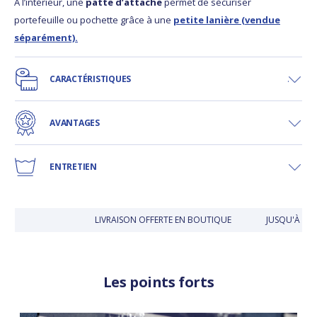
À l’intérieur, une
patte d’attache
permet de sécuriser
portefeuille ou pochette grâce à une
petite lanière (vendue
séparément).
CARACTÉRISTIQUES
AVANTAGES
ENTRETIEN
LIVRAISON OFFERTE EN BOUTIQUE
JUSQU'À 30 J
Les points forts