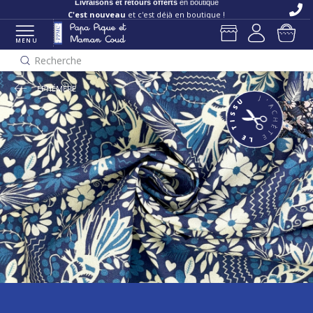
Livraisons et retours offerts
en boutique
C'est nouveau
et c'est déjà en boutique !
MENU
Recherche
EPHÉMÈRE