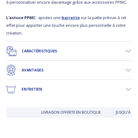
à personnaliser encore davantage grâce aux accessoires PPMC.
L'astuce PPMC
: ajoutez une
barrette
sur la patte prévue à cet
effet pour apporter une touche encore plus personnelle à votre
création.
CARACTÉRISTIQUES
AVANTAGES
ENTRETIEN
LIVRAISON OFFERTE EN BOUTIQUE
JUSQU'À 30 