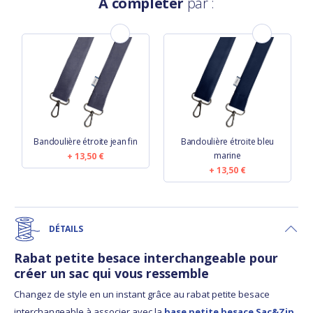
À compléter
par :
Bandoulière étroite jean fin
Bandoulière étroite bleu
marine
13,50 €
13,50 €
DÉTAILS
Rabat petite besace interchangeable pour
créer un sac qui vous ressemble
Changez de style en un instant grâce au rabat petite besace
interchangeable à associer avec la
base petite besace Sac&Zip