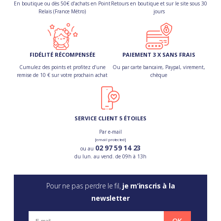
En boutique ou dès 50€ d’achats en Point
Retours en boutique et sur le site sous 30
Relais (France Métro)
jours
FIDÉLITÉ RÉCOMPENSÉE
PAIEMENT 3 X SANS FRAIS
Cumulez des points et profitez d’une
Ou par carte bancaire, Paypal, virement,
remise de 10 € sur votre prochain achat
chèque
SERVICE CLIENT 5 ÉTOILES
Par e-mail
[email protected]
02 97 59 14 23
ou au
du lun. au vend. de 09h à 13h
Pour ne pas perdre le fil,
je m’inscris à la
newsletter
OK