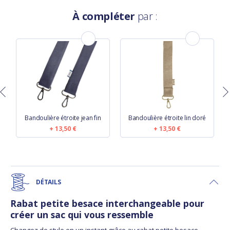
À compléter
par :
Bandoulière étroite jean fin
Bandoulière étroite lin doré
13,50 €
13,50 €
DÉTAILS
Rabat petite besace interchangeable pour
créer un sac qui vous ressemble
Changez de style en un instant grâce au rabat petite besace