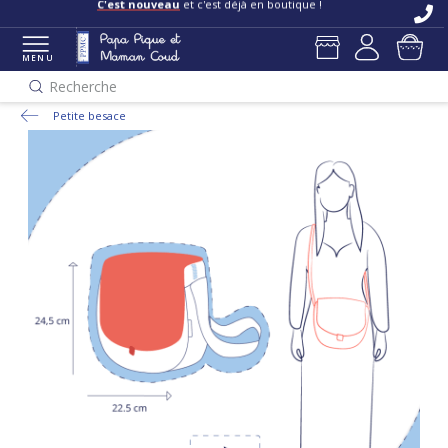
C'est nouveau
et c'est déjà en boutique !
MENU
Recherche
Petite besace