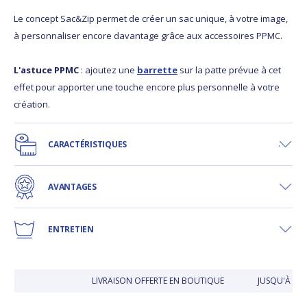
Le concept Sac&Zip permet de créer un sac unique, à votre image,
à personnaliser encore davantage grâce aux accessoires PPMC.
L'astuce PPMC
: ajoutez une
barrette
sur la patte prévue à cet
effet pour apporter une touche encore plus personnelle à votre
création.
CARACTÉRISTIQUES
AVANTAGES
ENTRETIEN
LIVRAISON OFFERTE EN BOUTIQUE
JUSQU'À 30 