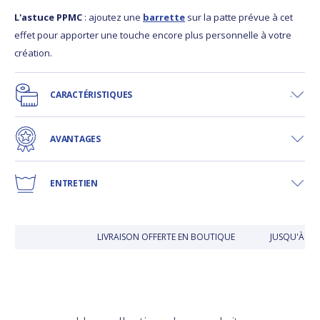
L'astuce PPMC
: ajoutez une
barrette
sur la patte prévue à cet
effet pour apporter une touche encore plus personnelle à votre
création.
CARACTÉRISTIQUES
AVANTAGES
ENTRETIEN
LIVRAISON OFFERTE EN BOUTIQUE
JUSQU'À 30