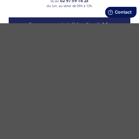
02 97 59 14 23
ou au
du lun. au vend. de 09h à 13h
Pour ne pas perdre le fil,
je m’inscris à la
newsletter
OK
LES SERVICES PPMC
PPMC