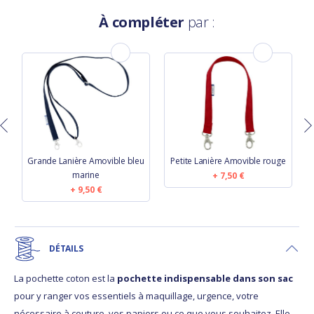
À compléter
par :
n
Grande Lanière Amovible bleu
Petite Lanière Amovible rouge
marine
7,50 €
9,50 €
DÉTAILS
La pochette coton est la
pochette indispensable dans son sac
pour y ranger vos essentiels à maquillage, urgence, votre
nécessaire à couture, vos papiers ou ce que vous souhaitez. Elle