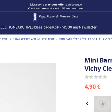
Livraisons et retours offerts
en boutique
C'est nouveau
et c'est déjà en boutique !
LLECTIONS
ARCHIVES
Idées cadeaux
PPMC 30 ans
Newsletter
/
/
CHEVEUX
BARRETTES ANTI-GLISSE BÉBÉ
MINI BARRETTE PÉTALES DE FLEUR VICHY
Mini Bar
Vichy Cie
4,90 €