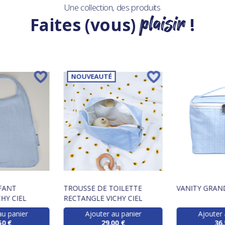
Une collection, des produits
plaisir
Faites (vous)
!
NOUVEAUTÉ
FANT
TROUSSE DE TOILETTE
VANITY GRAND
HY CIEL
RECTANGLE VICHY CIEL
au panier
Ajouter au panier
Ajouter 
50 €
29,00 €
36,