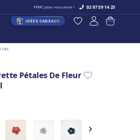
02 97 59 14 23
PPMC pour vous servir !
IDÉES CADEAUX
 CIEL
rette Pétales De Fleur
l