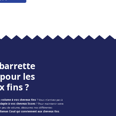
barrette
 pour les
 fins ?
du
volume à vos cheveux fins
? Vous n’arrivez pas à
’adapte à vos cheveux lisses
? Pour maintenir votre
n peu de volume, découvrez nos différentes
 Maman Coud qui conviennent aux cheveux fins
.