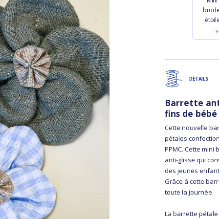
Mini
brode
étoil
DÉTAILS
Barrette ant
fins de bébé
Cette nouvelle bar
pétales confection
PPMC. Cette mini b
anti-glisse qui co
des jeunes enfants.
Grâce à cette bar
toute la journée.
La barrette pétale 