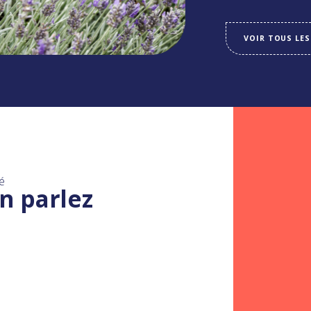
VOIR TOUS LES
é
n parlez