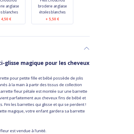
 Chouchou
Petit Chouchou
rie anglaise
broderie anglaise
es blanches
étoiles blanches
4,50 €
5,50 €
i-glisse magique pour les cheveux
rette pour petite fille et bébé possède de jolis
nés à la main à partir des tissus de collection
arrette fleur pétale est montée sur une barrette
nvient parfaitement aux cheveux fins de bébé et
 Fini les barrettes qui glisse et qui se perdent !
rette magique, votre enfant gardera sa barrette
fleur est vendue à l’unité.