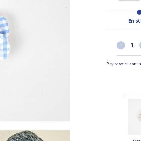
En s
-
-
Payez votre comma