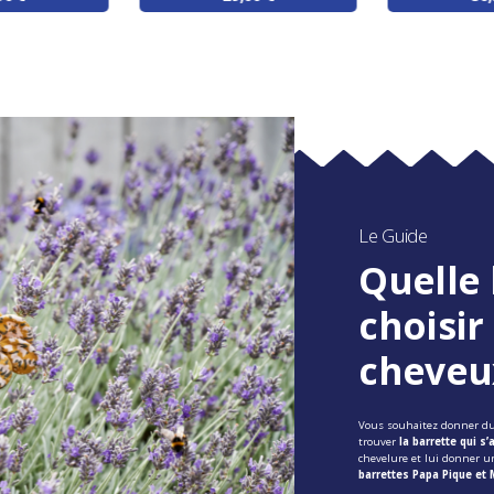
Le Guide
Quelle 
choisir
cheveux
Vous souhaitez donner 
trouver
la barrette qui s
chevelure et lui donner u
barrettes Papa Pique et