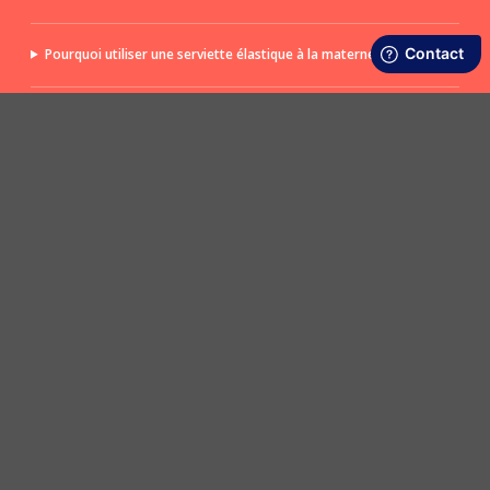
Pourquoi utiliser une serviette élastique à la maternelle ?
À partir de quel âge utiliser une serviette élastique ?
POSER UNE QUESTION
LIVRAISON RAPIDE ET OFFERTE
SATISFAIT OU REMBOURSÉ