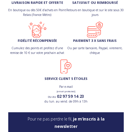
LIVRAISON RAPIDE ET OFFERTE
SATISFAIT OU REMBOURSÉ
En boutique ou dès 50€ d’achats en Point
Retours en boutique et sur le site sous 30
Relais (France Métro)
jours
FIDÉLITÉ RÉCOMPENSÉE
PAIEMENT 3 X SANS FRAIS
Cumulez des points et profitez d’une
Ou par carte bancaire, Paypal, virement,
remise de 10 € sur votre prochain achat
chèque
SERVICE CLIENT 5 ÉTOILES
Par e-mail
[email protected]
02 97 59 14 23
ou au
du lun. au vend. de 09h à 13h
Pour ne pas perdre le fil,
je m’inscris à la
newsletter