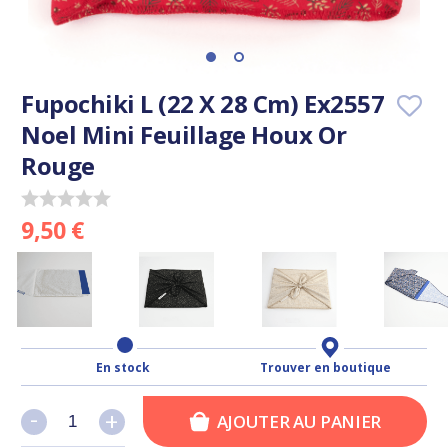
Fupochiki L (22 X 28 Cm) Ex2557
Noel Mini Feuillage Houx Or
Rouge
9,50 €
En stock
Trouver en boutique
-
-
+
+
AJOUTER AU PANIER