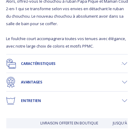
Alors, offrez-vous le chouchou à ruban Papa Pique et Maman Coud
2-en-1 qui se transforme selon vos envies en détachant le ruban
du chouchou. Le nouveau chouchou à absolument avoir dans sa
salle de bain pour se coiffer.
Le foulchie court accompagnera toutes vos tenues avec élégance,
avec notre large choix de coloris et motifs PPMC.
CARACTÉRISTIQUES
AVANTAGES
ENTRETIEN
LIVRAISON OFFERTE EN BOUTIQUE
JUSQU'À 30 