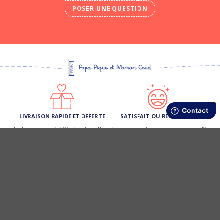
POSER UNE QUESTION
LIVRAISON RAPIDE ET OFFERTE
SATISFAIT OU REMBOURSÉ
En boutique ou dès 50€ d’achats en Point
Retours en boutique et sur le site sous 30
Relais (France Métro)
jours
FIDÉLITÉ RÉCOMPENSÉE
PAIEMENT 3 X SANS FRAIS
Cumulez des points et profitez d’une
Ou par carte bancaire, Paypal, virement,
remise de 10 € sur votre prochain achat
chèque