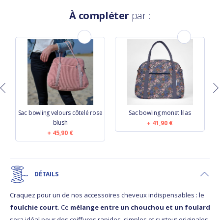
À compléter
par :
Sac bowling velours côtelé rose
Sac bowling monet lilas
blush
41,90 €
45,90 €
DÉTAILS
Craquez pour un de nos accessoires cheveux indispensables : le
foulchie court
. Ce
mélange entre un chouchou et un foulard
sera idéal pour des coiffures rapides, simples et surtout originales.