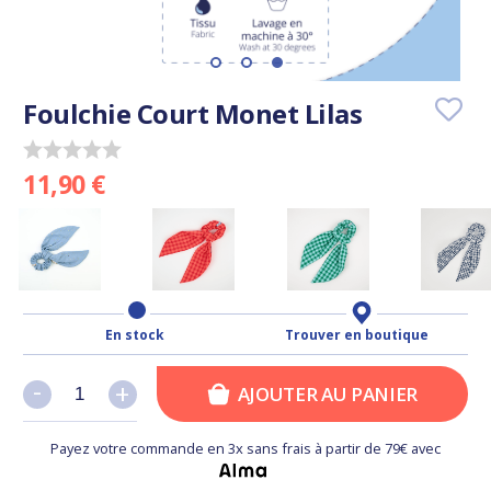
Foulchie Court Monet Lilas
11,90 €
En stock
Trouver en boutique
-
-
+
+
AJOUTER AU PANIER
Payez votre commande en 3x sans frais à partir de 79€ avec