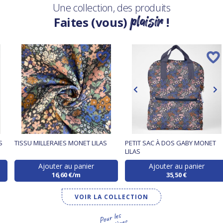
Une collection, des produits
plaisir
Faites (vous)
!
S
TISSU MILLERAIES MONET LILAS
PETIT SAC À DOS GABY MONET
LILAS
Ajouter au panier
Ajouter au panier
16,60 €/m
35,50 €
VOIR LA COLLECTION