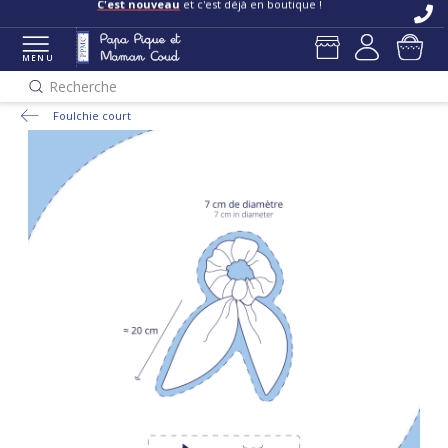
C'est nouveau
et c'est déjà en boutique !
MENU
Recherche
Foulchie court