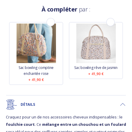
À compléter
par :
Sac bowling comptine
Sac bowling rêve de jasmin
enchantée rose
41,90 €
41,90 €
DÉTAILS
Craquez pour un de nos accessoires cheveux indispensables : le
foulchie court
. Ce
mélange entre un chouchou et un foulard
sera idéal pour des coiffures rapides, simples et surtout originales.