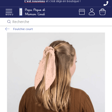
C'est nouveau
et c'est déjà en boutique !
MENU
Recherche
Foulchie court