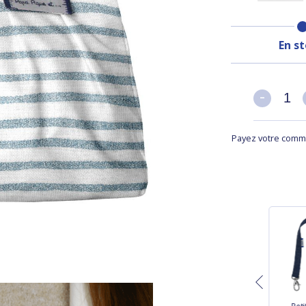
En s
-
-
Payez votre comma