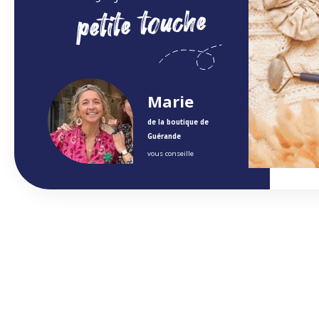
petite touche
Marie
de la boutique de
Guérande
vous conseille