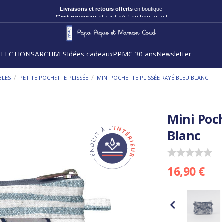
Livraisons et retours offerts
en boutique
C'est nouveau
et c'est déjà en boutique !
LLECTIONS
ARCHIVES
Idées cadeaux
PPMC 30 ans
Newsletter
/
/
BLES
PETITE POCHETTE PLISSÉE
MINI POCHETTE PLISSÉE RAYÉ BLEU BLANC
Mini Poc
Blanc
16,90 €