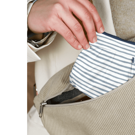
Grande La
Amovible 
marin
9,50