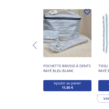
OWLING RAYÉ BLEU
POCHETTE BROSSE À DENTS
TISSU
RAYÉ BLEU BLANC
RAYÉ 
Ajouter au panier
Ajouter au panier
41,90 €
11,50 €
VO