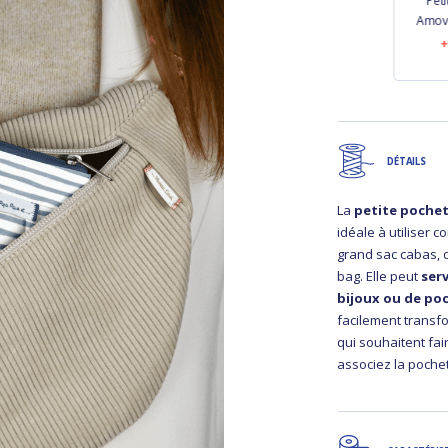
nière
Petite Lanière
Grande Lanière
Peti
bleu
Amovible bleu
Amovible jean fin
Amovi
e
marine
9,50 €
 €
7,50 €
DÉTAILS
La
petite pochet
idéale à utiliser 
grand sac cabas, 
bag. Elle peut
ser
bijoux ou de po
facilement transf
qui souhaitent fa
associez la pochet