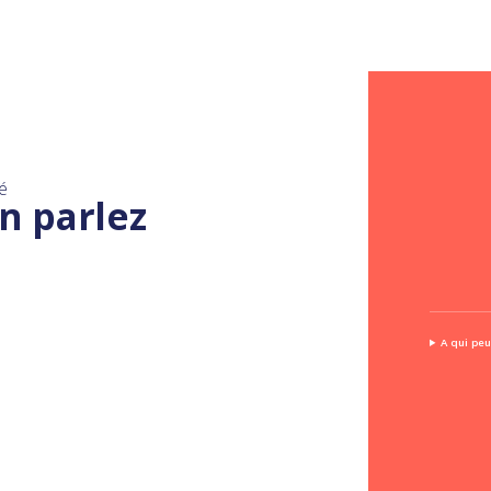
é
n parlez
A qui peut