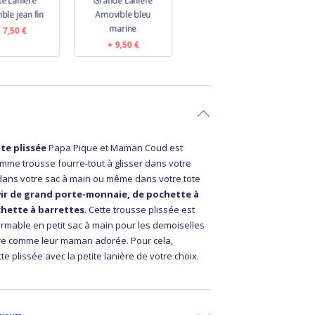
te Lanière
Grande Lanière
Petite Lanière
ble jean fin
Amovible bleu
Amovible bleu
marine
marine
7,50 €
9,50 €
7,50 €
te plissée
Papa Pique et Maman Coud est
comme trousse fourre-tout à glisser dans votre
dans votre sac à main ou même dans votre tote
vir de grand porte-monnaie, de pochette à
chette à barrettes
. Cette trousse plissée est
ormable en petit sac à main pour les demoiselles
ire comme leur maman adorée. Pour cela,
te plissée avec la petite lanière de votre choix.