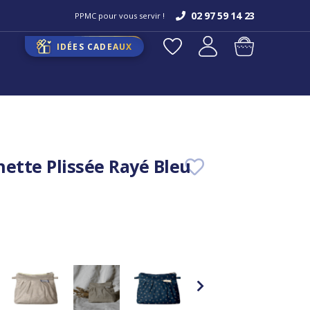
02 97 59 14 23
PPMC pour vous servir !
IDÉES CADEAUX
hette Plissée Rayé Bleu