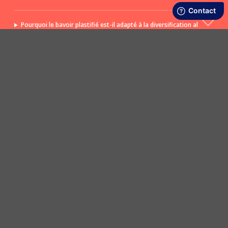
Pourquoi le bavoir plastifié est-il adapté à la diversification al
imentaire ?
POSER UNE QUESTION
LIVRAISON RAPIDE ET OFFERTE
SATISFAIT OU REMBOURSÉ
En boutique ou dès 50€ d’achats en Point
Retours en boutique et sur le site sous 30
Relais (France Métro)
jours