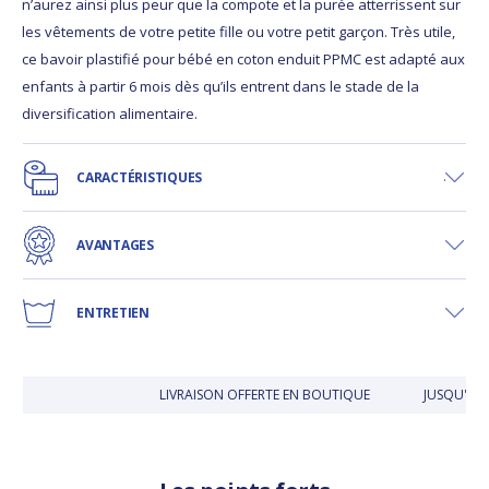
n’aurez ainsi plus peur que la compote et la purée atterrissent sur
les vêtements de votre petite fille ou votre petit garçon. Très utile,
ce bavoir plastifié pour bébé en coton enduit PPMC est adapté aux
enfants à partir 6 mois dès qu’ils entrent dans le stade de la
diversification alimentaire.
CARACTÉRISTIQUES
AVANTAGES
ENTRETIEN
LIVRAISON OFFERTE EN BOUTIQUE
JUSQU'À 30