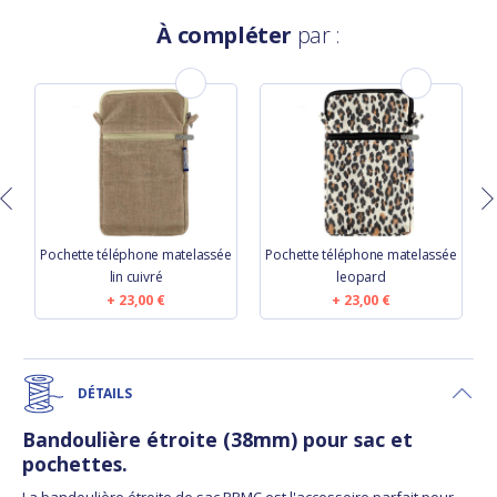
À compléter
par :
e
Pochette téléphone matelassée
Pochette téléphone matelassée
lin cuivré
leopard
23,00 €
23,00 €
DÉTAILS
Bandoulière étroite (38mm) pour sac et
pochettes.
La bandoulière étroite de sac PPMC est l'accessoire parfait pour