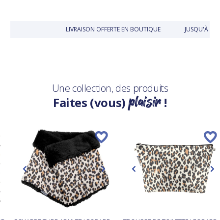
LIVRAISON OFFERTE EN BOUTIQUE
JUSQU'À 30 
Une collection, des produits
plaisir
Faites (vous)
!