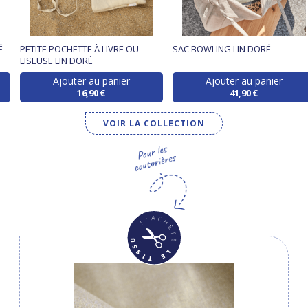
É
PETITE POCHETTE À LIVRE OU
SAC BOWLING LIN DORÉ
LISEUSE LIN DORÉ
Ajouter au panier
Ajouter au panier
16,90 €
41,90 €
VOIR LA COLLECTION