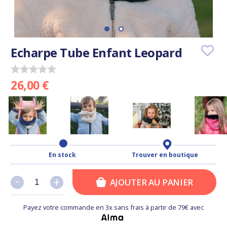
Echarpe Tube Enfant Leopard
26,00 €
En stock
Trouver en boutique
-
-
+
+
AJOUTER AU PANIER
Payez votre commande en 3x sans frais à partir de 79€ avec