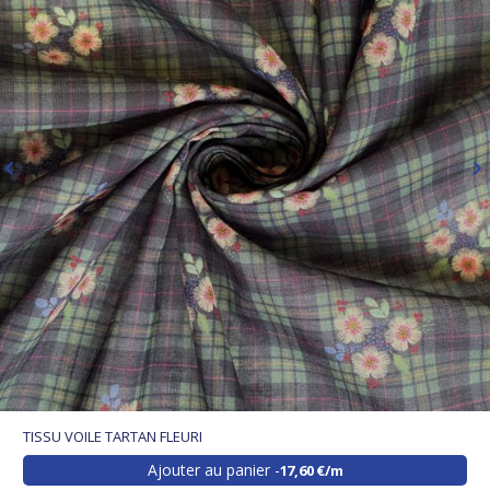
Craquez pour
ce large choix de voile de coton transparent au
mètre
pour révéler le potentiel créatif qui est en vous et réalisez
des ouvrages uniques !
Optez pour
nos tissus coton au mètre
pour compléter vos
réalisations.
N'hésitez pas à partager vos réalisations couture avec nous sur
les réseaux sociaux #papapiqueetmamancoud. Et régulièrement
des tissus en voile de coton pas chers
!
TISSU VOILE TARTAN FLEURI
Ajouter au panier
17,60 €/m