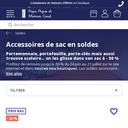
Livraisons et retours offerts
en boutique
C'est nouveau
et c'est déjà en boutique !
MENU
Recherche
Soldes
Accessoires de sac en soldes
Portemonnaie, portefeuille, porte-clés mais aussi
trousse scolaire... on les glisse dans son sac à - 50 %
Profitez de remises jusqu'à -50 % du 24 juin au 21 juillet sur le site
internet et dans
toutes nos boutiques.
Les soldes accessoires
de sac PPMC sont l’occasion idéale pour compléter vos sacs
Voir plus
préférés avec des éléments pratiques et stylés, tout en
bénéficiant de réductions exceptionnelles.
Découvrez un large choix d'accessoires de sac en soldes : porte-
monnaie, portefeuilles, pochettes pour lunettes ou téléphone,
FILTRER
trousses scolaires, porte-clés... Tous issus d’anciennes collections,
ces articles sont proposés à prix remisés lors des soldes d’été.
Voir les horaires et adresses de nos boutiques
PRIX BAS
- 50 %