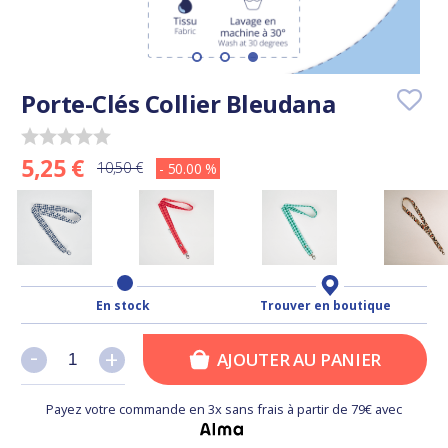
Porte-Clés Collier Bleudana
5,25 €
10,50 €
- 50.00 %
En stock
Trouver en boutique
-
-
+
+
AJOUTER AU PANIER
Payez votre commande en 3x sans frais à partir de 79€ avec