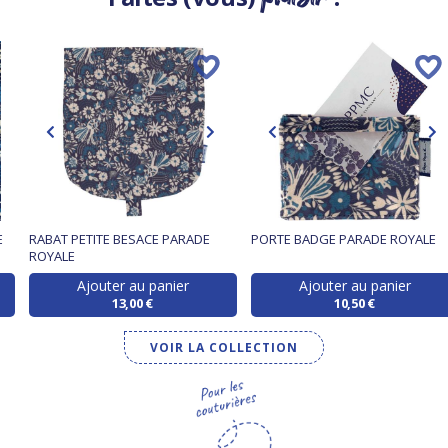
E
RABAT PETITE BESACE PARADE
PORTE BADGE PARADE ROYALE
ROYALE
Ajouter au panier
Ajouter au panier
13,00 €
10,50 €
VOIR LA COLLECTION