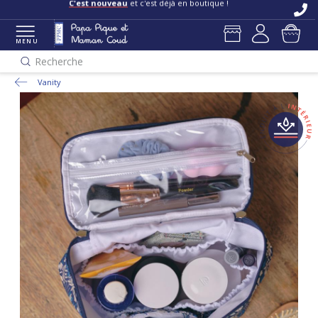
C'est nouveau
et c'est déjà en boutique !
MENU
Recherche
Vanity