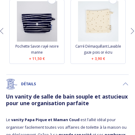
Pochette Savon rayé ivoire
Carré Démaquillant Lavable
marine
gaze pois or écru
11,50 €
3,90 €
DÉTAILS
Un vanity de salle de bain souple et astucieux
pour une organisation parfaite
Le
vanity Papa Pique et Maman Coud
est l’allié idéal pour
organiser facilement toutes vos affaires de toilette à la maison ou
en déplacement. Grâce à sa
grande capacité
et ses
nombreux