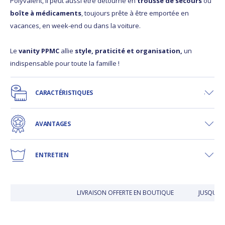
Polyvalent, il peut aussi être détourné en
trousse de secours
ou
boîte à médicaments
, toujours prête à être emportée en
vacances, en week-end ou dans la voiture.
Le
vanity PPMC
allie
style, praticité et organisation,
un
indispensable pour toute la famille !
CARACTÉRISTIQUES
AVANTAGES
ENTRETIEN
LIVRAISON OFFERTE EN BOUTIQUE
JUSQU'À 30