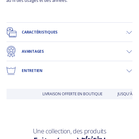
au fil des usages et des années.
CARACTÉRISTIQUES
AVANTAGES
ENTRETIEN
LIVRAISON OFFERTE EN BOUTIQUE
JUSQU'À 30
Une collection, des produits