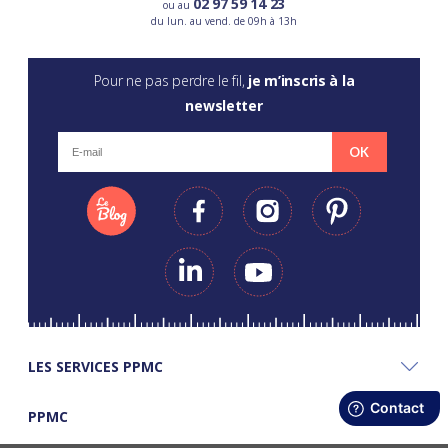
02 97 59 14 23
ou au
du lun. au vend. de 09h à 13h
Pour ne pas perdre le fil,
je m’inscris à la
newsletter
OK
LES SERVICES PPMC
PPMC