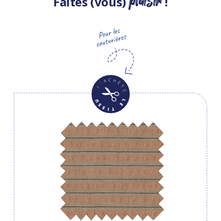
plaisir
Faites (vous)
!