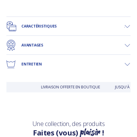
CARACTÉRISTIQUES
AVANTAGES
ENTRETIEN
LIVRAISON OFFERTE EN BOUTIQUE
JUSQU'À 30 
Une collection, des produits
plaisir
Faites (vous)
!