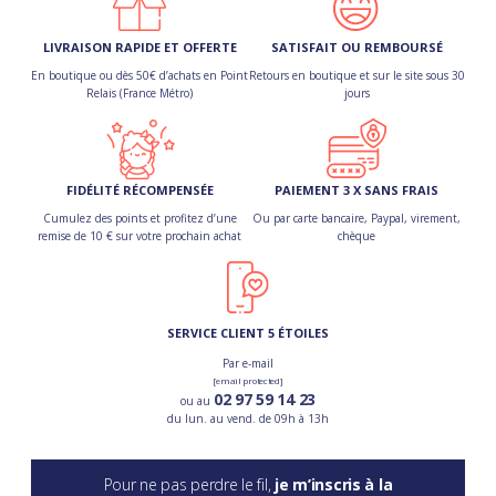
LIVRAISON RAPIDE ET OFFERTE
SATISFAIT OU REMBOURSÉ
En boutique ou dès 50€ d’achats en Point
Retours en boutique et sur le site sous 30
Relais (France Métro)
jours
FIDÉLITÉ RÉCOMPENSÉE
PAIEMENT 3 X SANS FRAIS
Cumulez des points et profitez d’une
Ou par carte bancaire, Paypal, virement,
remise de 10 € sur votre prochain achat
chèque
SERVICE CLIENT 5 ÉTOILES
Par e-mail
[email protected]
02 97 59 14 23
ou au
du lun. au vend. de 09h à 13h
Pour ne pas perdre le fil,
je m’inscris à la