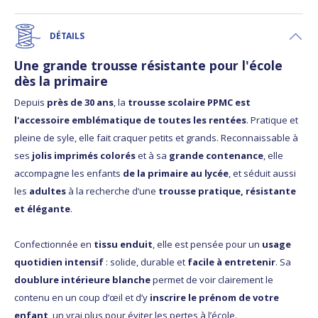
DÉTAILS
Une grande trousse résistante pour l'école
dès la primaire
Depuis
près de 30 ans
, la
trousse scolaire PPMC est
l'accessoire emblématique de toutes les rentées
. Pratique et
pleine de syle, elle fait craquer petits et grands. Reconnaissable à
ses
jolis imprimés colorés
et à sa
grande contenance
, elle
accompagne les enfants
de la primaire au lycée
, et séduit aussi
les
adultes
à la recherche d’une
trousse pratique, résistante
et élégante
.
Confectionnée en
tissu enduit
, elle est pensée pour un
usage
quotidien intensif
: solide, durable et
facile à entretenir
. Sa
doublure intérieure blanche
permet de voir clairement le
contenu en un coup d’œil et d’y
inscrire le prénom de votre
enfant
, un vrai plus pour éviter les pertes à l’école.