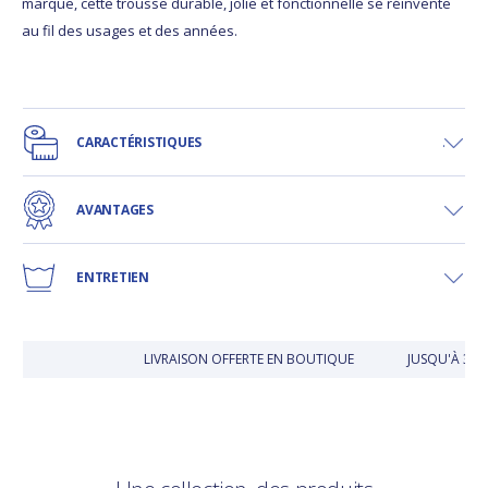
marque, cette trousse durable, jolie et fonctionnelle se réinvente
au fil des usages et des années.
CARACTÉRISTIQUES
AVANTAGES
ENTRETIEN
LIVRAISON OFFERTE EN BOUTIQUE
JUSQU'À 30 