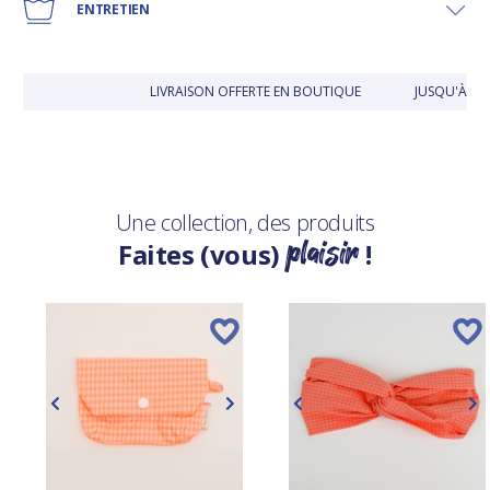
ENTRETIEN
LIVRAISON OFFERTE EN BOUTIQUE
JUSQU'À 30
Une collection, des produits
plaisir
Faites (vous)
!