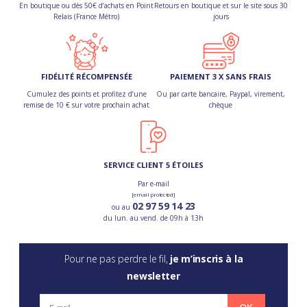
En boutique ou dès 50€ d’achats en Point
Retours en boutique et sur le site sous 30
Relais (France Métro)
jours
FIDÉLITÉ RÉCOMPENSÉE
PAIEMENT 3 X SANS FRAIS
Cumulez des points et profitez d’une
Ou par carte bancaire, Paypal, virement,
remise de 10 € sur votre prochain achat
chèque
SERVICE CLIENT 5 ÉTOILES
Par e-mail
[email protected]
02 97 59 14 23
ou au
du lun. au vend. de 09h à 13h
Pour ne pas perdre le fil,
je m’inscris à la
newsletter