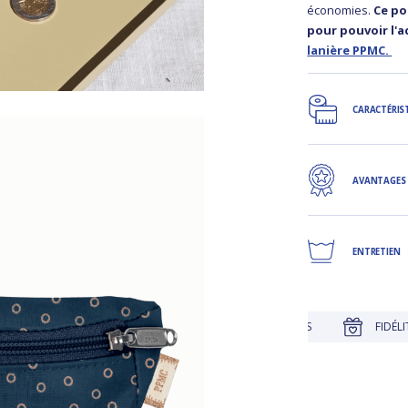
économies.
Ce po
pour pouvoir l'
lanière PPMC.
CARACTÉRIS
AVANTAGES
ENTRETIEN
JUSQU'À 30 JOURS POUR CHANGER D'AVIS
FIDÉLITÉ RÉCOM