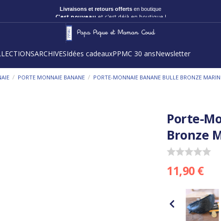
Livraisons et retours offerts
en boutique
C'est nouveau
et c'est déjà en boutique !
LLECTIONS
ARCHIVES
Idées cadeaux
PPMC 30 ans
Newsletter
/
/
AIE
PORTE MONNAIE BANANE
PORTE-MONNAIE BANANE BULLE BRONZE MARIN
Porte-Mo
Bronze 
11,90 €