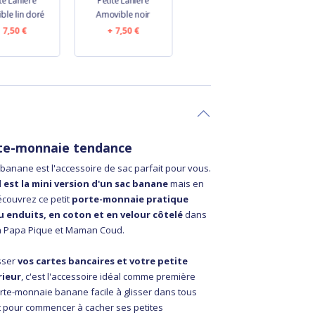
te Lanière
Petite Lanière
Petite Lanière
ble lin doré
Amovible noir
Amovible bleu
marine
7,50 €
7,50 €
7,50 €
rte-monnaie tendance
banane est l'accessoire de sac parfait pour vous.
il est la mini version d'un sac banane
mais en
couvrez ce petit
porte-monnaie pratique
u enduits, en coton et en velour côtelé
dans
tion Papa Pique et Maman Coud.
sser
vos cartes bancaires et votre petite
rieur
, c'est l'accessoire idéal comme première
 porte-monnaie banane facile à glisser dans tous
it pour commencer à cacher ses petites