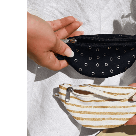
Petite Lanière
Petite Lan
Amovible bleu
Amovible li
marine
7,50
7,50 €