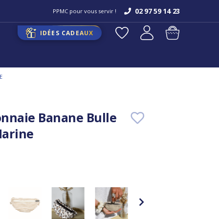
02 97 59 14 23
PPMC pour vous servir !
IDÉES CADEAUX
E
nnaie Banane Bulle
Marine