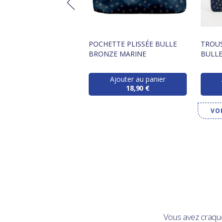
HIE COURT BULLE
POCHETTE PLISSÉE BULLE
TROUS
E MARINE
BRONZE MARINE
BULLE
Ajouter au panier
Ajouter au panier
11,90 €
18,90 €
VO
Vous avez craqu