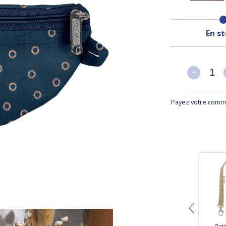
En s
-
-
Payez votre comma