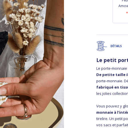
ière
Petite Lanière
Petite Lanière
Peti
n doré
Amovible noir
Amovible bleu
Amovi
marine
 €
7,50 €
7,50 €
DÉTAILS
Le petit po
Le porte-monnaie 
De petite taille 
porte-monnaie. Dé
fabriqué en tiss
les jolies collec
Vous pouvez y gli
monnaie à l'inté
tirelire. Un petit
vos sacs et parfa