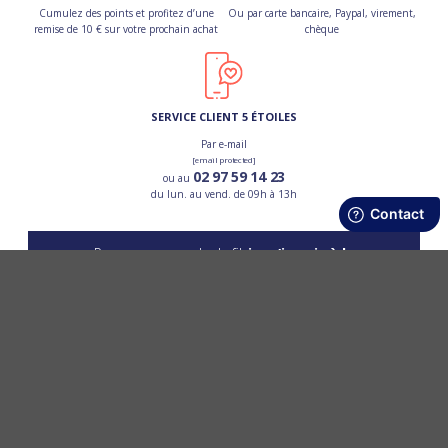
Cumulez des points et profitez d’une
Ou par carte bancaire, Paypal, virement,
remise de 10 € sur votre prochain achat
chèque
SERVICE CLIENT 5 ÉTOILES
Par e-mail
[email protected]
02 97 59 14 23
ou au
du lun. au vend. de 09h à 13h
Pour ne pas perdre le fil,
je m’inscris à la
newsletter
OK