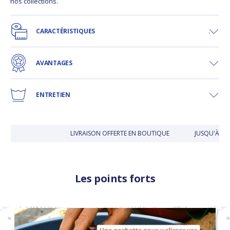
nos collections.
CARACTÉRISTIQUES
AVANTAGES
ENTRETIEN
LIVRAISON OFFERTE EN BOUTIQUE
JUSQU'À 30 
Les points forts