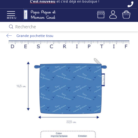
C'est nouveau
et c'est déjà en boutique !
MENU
Recherche
Grande pochette tissu