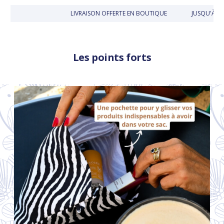
LIVRAISON OFFERTE EN BOUTIQUE
JUSQU'À 30
Les points forts