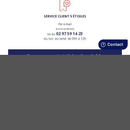
SERVICE CLIENT 5 ÉTOILES
Par e-mail
[email protected]
02 97 59 14 23
ou au
du lun. au vend. de 09h à 13h
Pour ne pas perdre le fil,
je m’inscris à la
newsletter
OK