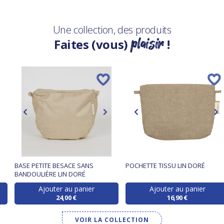
Une collection, des produits
plaisir
Faites (vous)
!
É
BASE PETITE BESACE SANS
POCHETTE TISSU LIN DORÉ
BANDOULIÈRE LIN DORÉ
Ajouter au panier
Ajouter au panier
24,00 €
16,90 €
VOIR LA COLLECTION