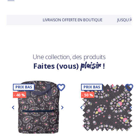
LIVRAISON OFFERTE EN BOUTIQUE
JUSQU'À 30
Une collection, des produits
plaisir
Faites (vous)
!
PRIX BAS
PRIX BAS
- 40 %
- 50 %