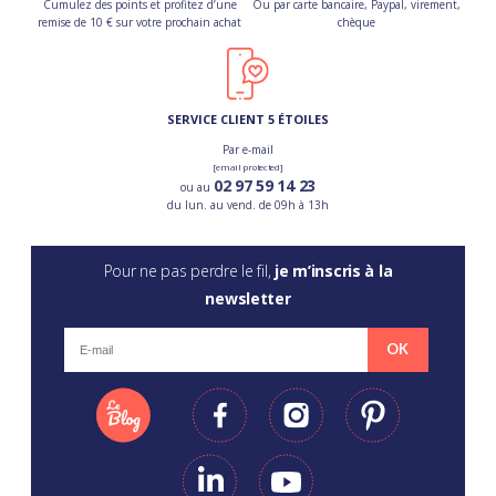
Cumulez des points et profitez d’une
Ou par carte bancaire, Paypal, virement,
remise de 10 € sur votre prochain achat
chèque
SERVICE CLIENT 5 ÉTOILES
Par e-mail
[email protected]
02 97 59 14 23
ou au
du lun. au vend. de 09h à 13h
Pour ne pas perdre le fil,
je m’inscris à la
newsletter
OK