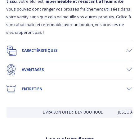
tissu
, votre étui est
imperméable et résistant à l'humidité
.
Vous pouvez donc ranger vos brosses fraîchement utilisées dans
votre vanity sans que cela ne mouille vos autres produits. Grâce à
son rabat malin et refermable avec un bouton, vos brosses ne
s'échapperont pas !
CARACTÉRISTIQUES
AVANTAGES
ENTRETIEN
LIVRAISON OFFERTE EN BOUTIQUE
JUSQU'À 30 