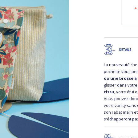
Trousse de toilette
Trousse de toilette
lin doré
velours côtelé large
marine
29,00 €
31,00 €
DÉTAILS
La nouveauté chez
pochette vous pe
ou une brosse à
glisser dans votre 
tissu
, votre étui 
Vous pouvez donc 
votre vanity sans 
son rabat malin e
s'échapperont pas