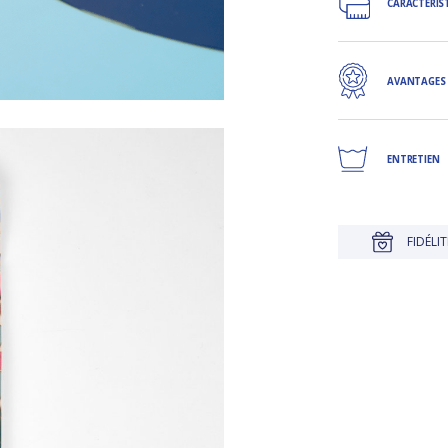
CARACTÉRIS
AVANTAGES
ENTRETIEN
JUSQU'À 30 JOURS POUR CHANGER D'AVIS
FIDÉLITÉ RÉCOMPENSÉ