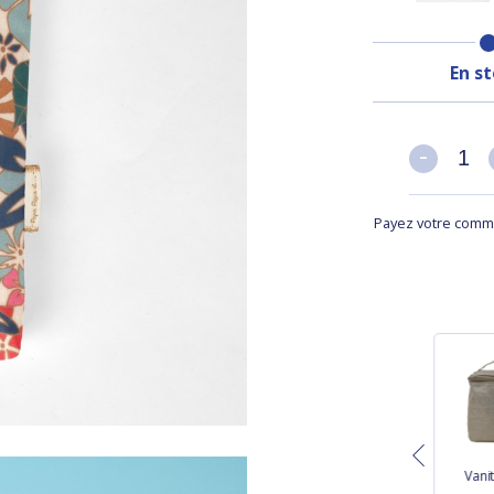
En s
-
-
Payez votre comma
Vanit