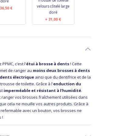
Trousse de toilette
Pochette Savon rayé
V
doré
velours côtelé large
or blanc
c
36,50 €
doré
11,50 €
31,00 €
 PPMC, c'est l'
étui à brosse à dents
! Cette
rmet de ranger au
moins deux brosses à dents
 dents électrique
ainsi que du dentifrice et de la
trousse de toilette. Grâce à l'
enduction du
est
imperméable et résistant à l'humidité
.
ranger vos brosses fraîchement utilisées dans
que cela ne mouille vos autres produits. Grâce à
t refermable avec un bouton, vos brosses ne
 !