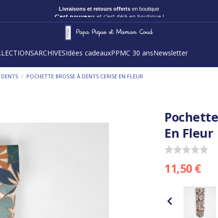
C'est nouveau
et c'est déjà en boutique !
LLECTIONS
ARCHIVES
Idées cadeaux
PPMC 30 ans
Newsletter
/
 DENTS
POCHETTE BROSSE À DENTS CERISE EN FLEUR
Pochette
En Fleur
11,50 €