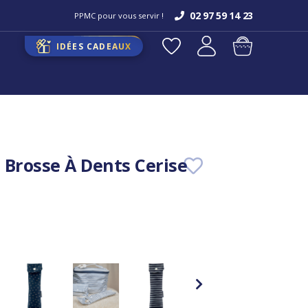
02 97 59 14 23
PPMC pour vous servir !
IDÉES CADEAUX
 Brosse À Dents Cerise