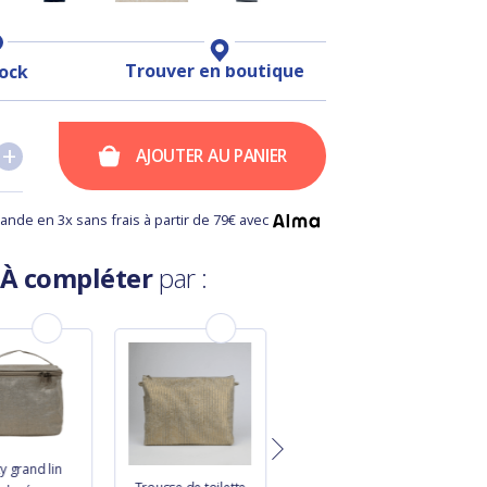
Trouver en boutique
tock
+
+
AJOUTER AU PANIER
nde en 3x sans frais à partir de 79€ avec
À compléter
par :
y grand lin