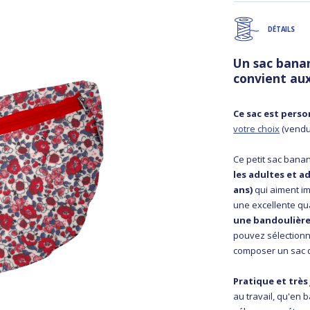
DÉTAILS
Un sac bana
convient au
Ce sac est perso
votre choix
(vendu
Ce petit sac banan
les adultes et a
ans)
qui aiment im
une excellente qual
une bandoulière
pouvez sélectionn
composer un sac 
Pratique et très 
au travail, qu'en 