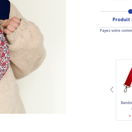
Produit
Payez votre comma
étroite
Bandoulière étroite
Bandoulière étroite
Bandou
é
jean fin
noir
 €
13,50 €
13,50 €