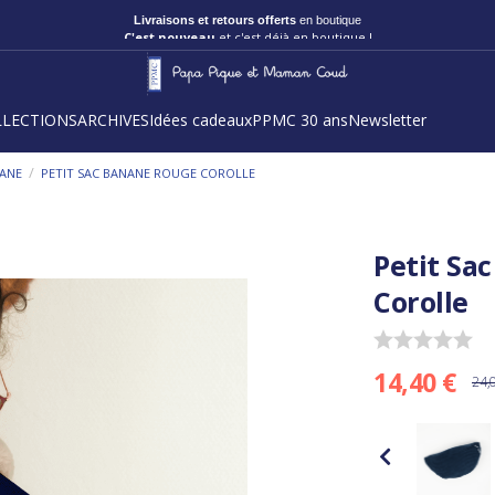
Livraisons et retours offerts
en boutique
C'est nouveau
et c'est déjà en boutique !
LLECTIONS
ARCHIVES
Idées cadeaux
PPMC 30 ans
Newsletter
/
NANE
PETIT SAC BANANE ROUGE COROLLE
Petit Sa
Corolle
14,40 €
24,