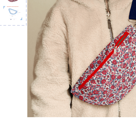
Bandoulière 
lin dor
13,50