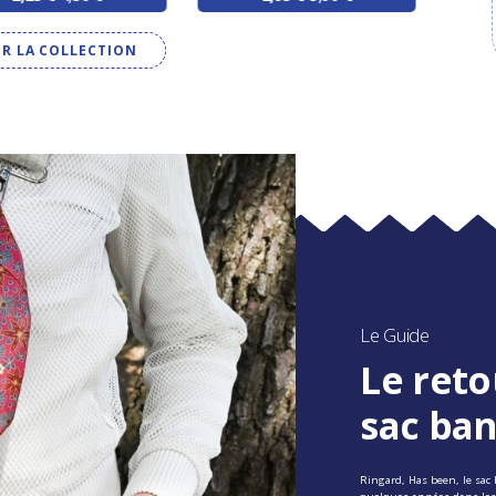
IR LA COLLECTION
Le Guide
Le reto
sac ba
Ringard, Has been, le sac