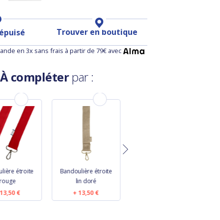
Trouver en boutique
 épuisé
nde en 3x sans frais à partir de 79€ avec
À compléter
par :
lière étroite
Bandoulière étroite
Bandoulière étroite
B
rouge
lin doré
jean fin
13,50 €
13,50 €
13,50 €