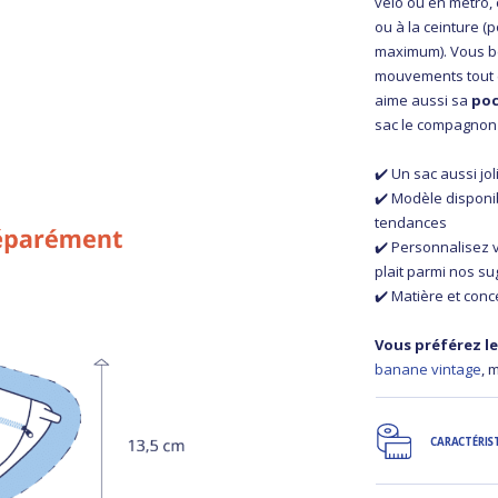
vélo ou en métro, 
ou à la ceinture (p
maximum). Vous bé
mouvements tout e
aime aussi sa
poc
sac le compagnon 
✔️ Un sac aussi jo
✔️ Modèle disponi
tendances
✔️ Personnalisez 
plait parmi nos s
✔️ Matière et conc
Vous préférez le
banane vintage
, 
CARACTÉRIS