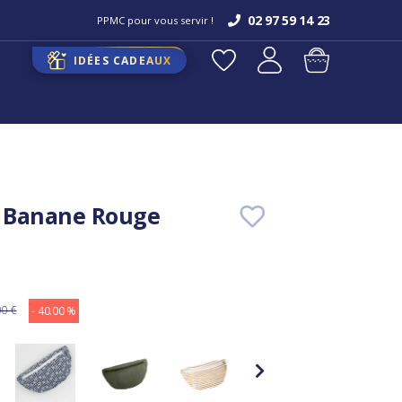
02 97 59 14 23
PPMC pour vous servir !
IDÉES CADEAUX
c Banane Rouge
00 €
- 40.00 %