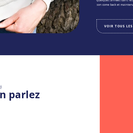
quelques années dans les 
son come back et mainten
VOIR TOUS LES
é
n parlez