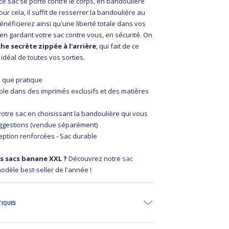
ce sac se porte contre le corps, en bandoulière
our cela, il suffit de resserrer la bandoulière au
néficierez ainsi qu'une liberté totale dans vos
n gardant votre sac contre vous, en sécurité. On
he secrète zippée à l'arrière
, qui fait de ce
idéal de toutes vos sorties.
li que pratique
ble dans des imprimés exclusifs et des matières
votre sac en choisissant la bandoulière qui vous
uggestions (vendue séparément)
eption renforcées - Sac durable
s sacs banane XXL ?
Découvrez notre
sac
modèle best-seller de l'année !
TIQUES