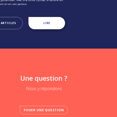
garde-robes. Avec une forme stylisée, la banane fait
ant on en voit partout.
 ARTICLES
LIRE
Une question ?
Nous y répondons
POSER UNE QUESTION