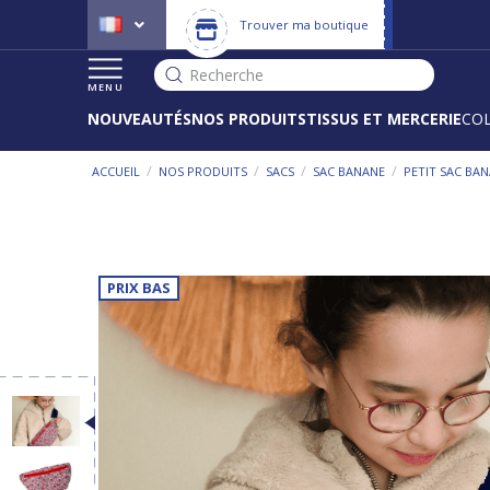
Trouver ma boutique
Recherche
MENU
NOUVEAUTÉS
NOS PRODUITS
TISSUS ET MERCERIE
CO
/
/
/
/
ACCUEIL
NOS PRODUITS
SACS
SAC BANANE
PETIT SAC BA
PRIX BAS