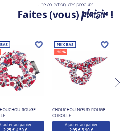
Une collection, des produits
plaisir
Faites (vous)
!
 BAS
PRIX BAS
PRIX
%
- 50 %
- 50 
CHOUCHOU ROUGE
CHOUCHOU NŒUD ROUGE
BANDO
LE
COROLLE
ROUG
Ajouter au panier
Ajouter au panier
2,25 €
4,50 €
2,95 €
5,90 €