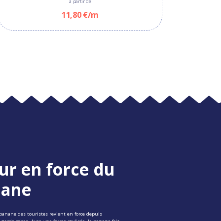
à partir de
11,80 €/m
ur en force du
nane
 banane des touristes revient en force depuis