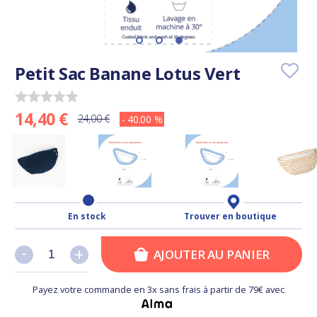
Petit Sac Banane Lotus Vert
14,40 €
24,00 €
- 40.00 %
En stock
Trouver en boutique
-
-
+
+
AJOUTER AU PANIER
Payez votre commande en 3x sans frais à partir de 79€ avec