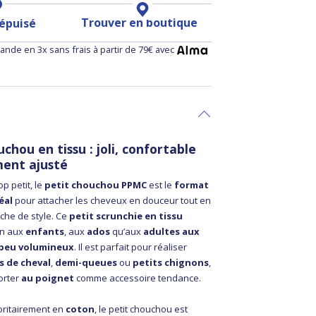
Trouver en boutique
 épuisé
nde en 3x sans frais à partir de 79€ avec
chou en tissu : joli, confortable
ment ajusté
op petit, le
petit chouchou PPMC
est le
format
éal
pour attacher les cheveux en douceur tout en
che de style. Ce
petit scrunchie en tissu
en aux
enfants
, aux
ados
qu’aux
adultes aux
 peu volumineux
. Il est parfait pour réaliser
 de cheval
,
demi-queues
ou
petits chignons
,
orter
au poignet
comme accessoire tendance.
oritairement en
coton
, le petit chouchou est