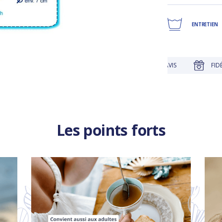
ENTRETIEN
E
JUSQU'À 30 JOURS POUR CHANGER D'AVIS
FIDÉLITÉ RÉC
Les points forts