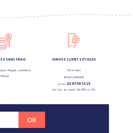
3 X SANS FRAIS
SERVICE CLIENT 5 ÉTOILES
aire, Paypal, virement,
Par e-mail
chèque
[email protected]
02 97 59 14 23
ou au
du lun. au vend. de 09h à 13h
OK