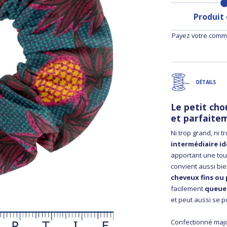
Produit
Payez votre comma
DÉTAILS
Le petit chou
et parfaite
Ni trop grand, ni tr
intermédiaire id
apportant une tou
convient aussi bi
cheveux fins ou
facilement
queues
et peut aussi se p
Confectionné maj