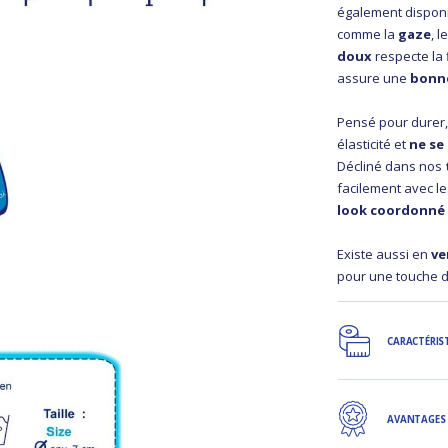
également dispon
comme la
gaze
, l
doux
respecte la f
assure une
bonn
Pensé pour durer,
élasticité et
ne se
Décliné dans nos
facilement avec le
look coordonné
Existe aussi en
ve
pour une touche d
CARACTÉRIS
AVANTAGES