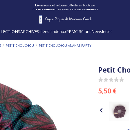
Livraisons et retours offerts
en boutique
C'est nouveau
et c'est déjà en boutique !
LLECTIONS
ARCHIVES
Idées cadeaux
PPMC 30 ans
Newsletter
/
/
S
PETIT CHOUCHOU
PETIT CHOUCHOU ANANAS PARTY
Petit Ch
5,50 €