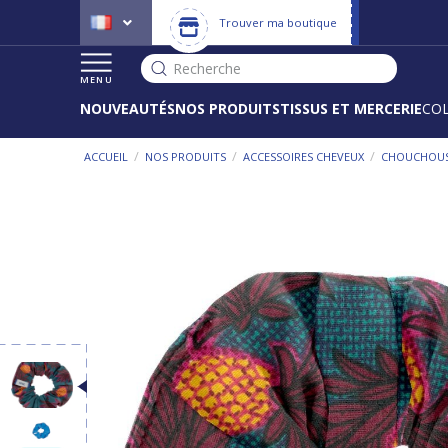
Trouver ma boutique
Recherche
MENU
NOUVEAUTÉS
NOS PRODUITS
TISSUS ET MERCERIE
CO
/
/
/
ACCUEIL
NOS PRODUITS
ACCESSOIRES CHEVEUX
CHOUCHOU