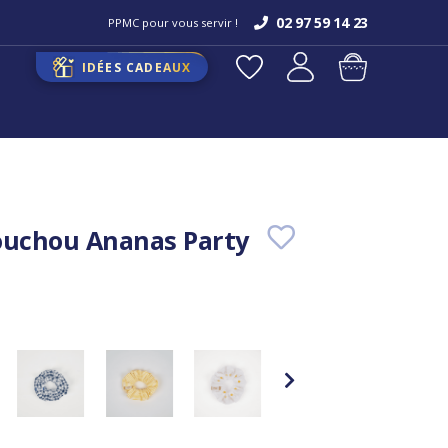
02 97 59 14 23
PPMC pour vous servir !
IDÉES CADEAUX
ouchou Ananas Party