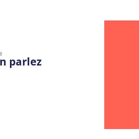
é
n parlez