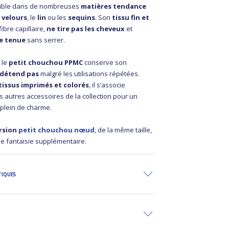
ible dans de nombreuses
matières tendance
e
velours
, le
lin
ou les
sequins
. Son
tissu fin et
ibre capillaire,
ne tire pas les cheveux
et
e tenue
sans serrer.
 le
petit chouchou PPMC
conserve son
 détend pas
malgré les utilisations répétées.
tissus imprimés et colorés
, il s’associe
s autres accessoires de la collection pour un
plein de charme.
rsion
petit chouchou nœud
, de la même taille,
e fantaisie supplémentaire.
TIQUES