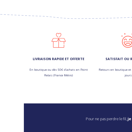
LIVRAISON RAPIDE ET OFFERTE
SATISFAIT OU
En boutique ou dès 50€ d’achats en Point
Retours en boutique et 
Relais (France Métro)
jours
Pour ne pas perdre le fil,
je