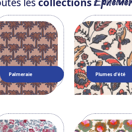
Ephémèr
utes les
collections
Palmeraie
Plumes d'été