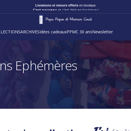
C'est nouveau
et c'est déjà en boutique !
LLECTIONS
ARCHIVES
Idées cadeaux
PPMC 30 ans
Newsletter
ions Ephémères