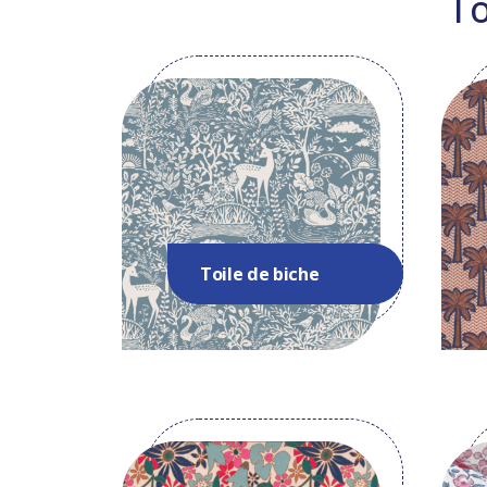
To
Toile de biche