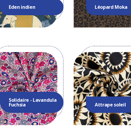
Eden indien
Léopard Moka
Solidaire - Lavandula
Fuchsia
Attrape soleil