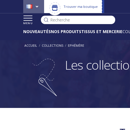
Trouver ma boutique
Recherche
MENU
NOUVEAUTÉS
NOS PRODUITS
TISSUS ET MERCERIE
CO
ACCUEIL
/
COLLECTIONS
/
EPHÉMÈRE
Les collect