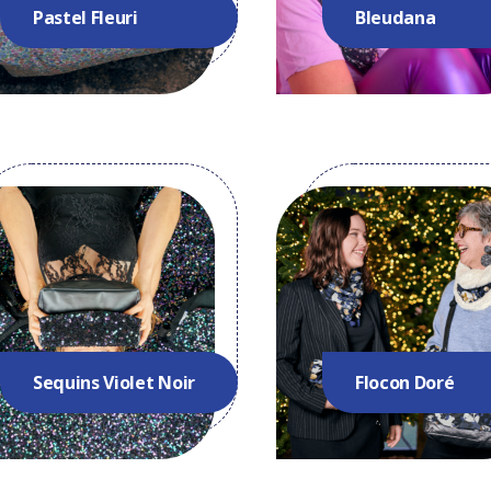
Pastel Fleuri
Bleudana
Sequins Violet Noir
Flocon Doré