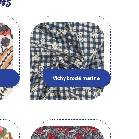
es
Vichy brodé marine