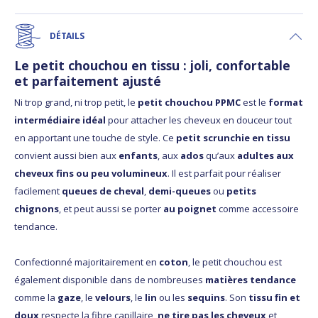
DÉTAILS
Le petit chouchou en tissu : joli, confortable
et parfaitement ajusté
Ni trop grand, ni trop petit, le
petit chouchou PPMC
est le
format
intermédiaire idéal
pour attacher les cheveux en douceur tout
en apportant une touche de style. Ce
petit scrunchie en tissu
convient aussi bien aux
enfants
, aux
ados
qu’aux
adultes aux
cheveux fins ou peu volumineux
. Il est parfait pour réaliser
facilement
queues de cheval
,
demi-queues
ou
petits
chignons
, et peut aussi se porter
au poignet
comme accessoire
tendance.
Confectionné majoritairement en
coton
, le petit chouchou est
également disponible dans de nombreuses
matières tendance
comme la
gaze
, le
velours
, le
lin
ou les
sequins
. Son
tissu fin et
doux
respecte la fibre capillaire,
ne tire pas les cheveux
et