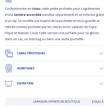
Confectionnée en
tissu
, cette petite pochette peut s’agrémenter
d'une
lanière accordée
(vendue séparément) et se referme grâce
à un zip. Ce modèle est inspiré de la pochette en tissu grande et
utilisée comme pochette par les clients et les salariés de Papa
Pique et Maman Coud. Cette version est parfaite pour se glisser
dans un sac, un tote bag ou dans une autre pochette.
CARACTÉRISTIQUES
AVANTAGES
ENTRETIEN
LIVRAISON OFFERTE EN BOUTIQUE
JUSQU'À 30 