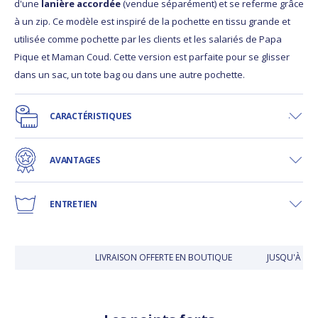
d'une
lanière accordée
(vendue séparément) et se referme grâce
à un zip. Ce modèle est inspiré de la pochette en tissu grande et
utilisée comme pochette par les clients et les salariés de Papa
Pique et Maman Coud. Cette version est parfaite pour se glisser
dans un sac, un tote bag ou dans une autre pochette.
CARACTÉRISTIQUES
AVANTAGES
ENTRETIEN
LIVRAISON OFFERTE EN BOUTIQUE
JUSQU'À 30 J