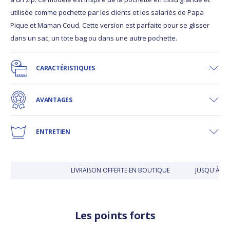
utilisée comme pochette par les clients et les salariés de Papa
Pique et Maman Coud. Cette version est parfaite pour se glisser
dans un sac, un tote bag ou dans une autre pochette.
CARACTÉRISTIQUES
AVANTAGES
ENTRETIEN
LIVRAISON OFFERTE EN BOUTIQUE
JUSQU'À 30 
Les points forts