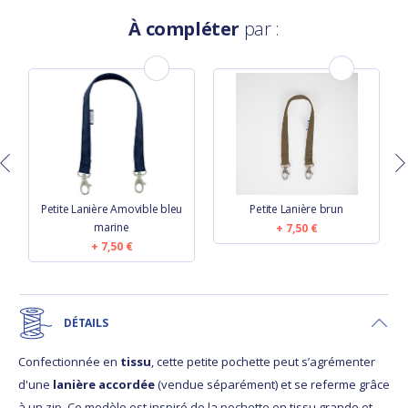
À compléter
par :
u
Petite Lanière Amovible bleu
Petite Lanière brun
marine
7,50 €
7,50 €
DÉTAILS
Confectionnée en
tissu
, cette petite pochette peut s’agrémenter
d'une
lanière accordée
(vendue séparément) et se referme grâce
à un zip. Ce modèle est inspiré de la pochette en tissu grande et