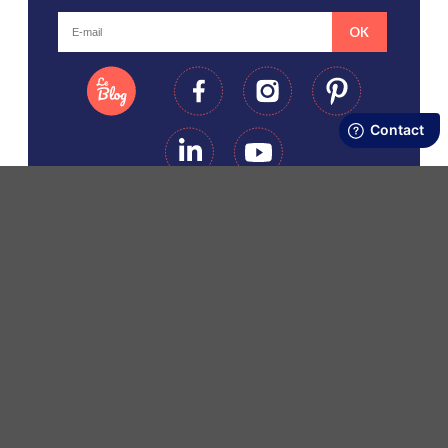
OK
LES SERVICES PPMC
PPMC
LES BONS PLANS PPMC
©Copyright Papapiqueetmamancoud. Tous droits réservés - Réalisation
Webapic