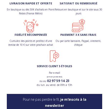
LIVRAISON RAPIDE ET OFFERTE
SATISFAIT OU REMBOURSÉ
En boutique ou dès 50€ d’achats en Point
Retours en boutique et sur le site sous 30
Relais (France Métro)
jours
FIDÉLITÉ RÉCOMPENSÉE
PAIEMENT 3 X SANS FRAIS
Cumulez des points et profitez d’une
Ou par carte bancaire, Paypal, virement,
remise de 10 € sur votre prochain achat
chèque
SERVICE CLIENT 5 ÉTOILES
Par e-mail
[email protected]
02 97 59 14 23
ou au
du lun. au vend. de 09h à 13h
Pour ne pas perdre le fil,
je m’inscris à la
newsletter