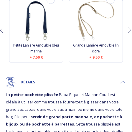
u
Petite Lanière Amovible bleu
Grande Lanière Amovible lin
P
marine
doré
7,50 €
9,50 €
DÉTAILS
La
petite pochette plissée
Papa Pique et Maman Coud est
idéale à utiliser comme trousse fourre-tout à glisser dans votre
grand sac cabas, dans votre sac à main ou même dans votre tote
bag. Elle peut
servir de grand porte-monnaie, de pochette à
bijoux ou de pochette à barrettes
. Cette trousse plissée est
facilement transformable en petit sac à main pour les demoiselles