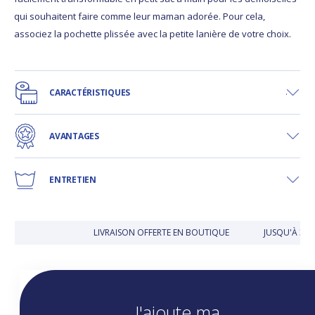
qui souhaitent faire comme leur maman adorée. Pour cela,
associez la pochette plissée avec la petite lanière de votre choix.
CARACTÉRISTIQUES
AVANTAGES
ENTRETIEN
LIVRAISON OFFERTE EN BOUTIQUE
JUSQU'À 30 
J'ajoute ma