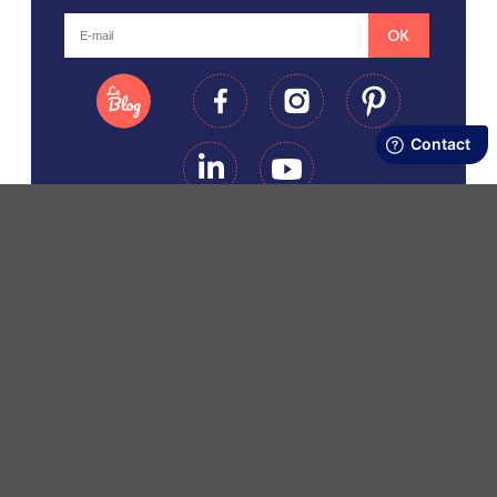
OK
LES SERVICES PPMC
PPMC
LES BONS PLANS PPMC
©Copyright Papapiqueetmamancoud. Tous droits réservés - Réalisation
Webapic