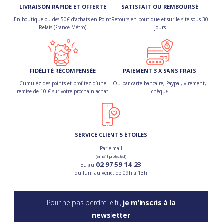
LIVRAISON RAPIDE ET OFFERTE
SATISFAIT OU REMBOURSÉ
En boutique ou dès 50€ d’achats en Point
Retours en boutique et sur le site sous 30
Relais (France Métro)
jours
FIDÉLITÉ RÉCOMPENSÉE
PAIEMENT 3 X SANS FRAIS
Cumulez des points et profitez d’une
Ou par carte bancaire, Paypal, virement,
remise de 10 € sur votre prochain achat
chèque
SERVICE CLIENT 5 ÉTOILES
Par e-mail
[email protected]
02 97 59 14 23
ou au
du lun. au vend. de 09h à 13h
Pour ne pas perdre le fil,
je m’inscris à la
newsletter