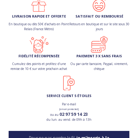
LIVRAISON RAPIDE ET OFFERTE
SATISFAIT OU REMBOURSÉ
En boutique ou dès 50€ d’achats en Point
Retours en boutique et sur le site sous 30
Relais (France Métro)
jours
FIDÉLITÉ RÉCOMPENSÉE
PAIEMENT 3 X SANS FRAIS
Cumulez des points et profitez d’une
Ou par carte bancaire, Paypal, virement,
remise de 10 € sur votre prochain achat
chèque
SERVICE CLIENT 5 ÉTOILES
Par e-mail
[email protected]
02 97 59 14 23
ou au
du lun. au vend. de 09h à 13h
Pour ne pas perdre le fil,
je m’inscris à la