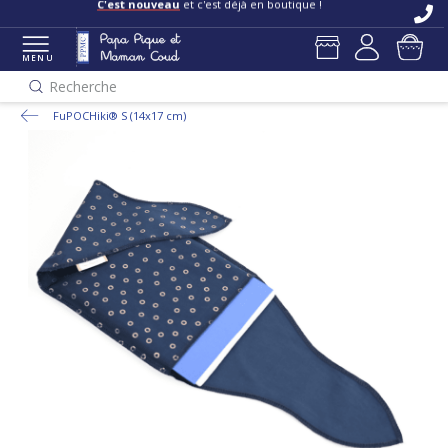
C'est nouveau
et c'est déjà en boutique !
MENU
Recherche
FuPOCHiki® S (14x17 cm)