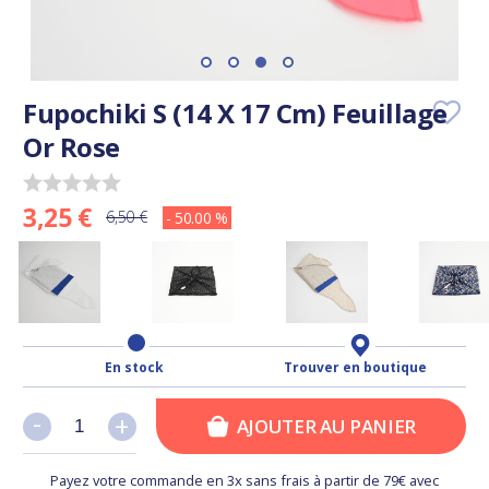
Fupochiki S (14 X 17 Cm) Feuillage
Or Rose
3,25 €
6,50 €
- 50.00 %
En stock
Trouver en boutique
-
-
+
+
AJOUTER AU PANIER
Payez votre commande en 3x sans frais à partir de 79€ avec