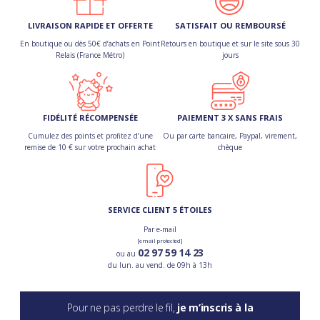
LIVRAISON RAPIDE ET OFFERTE
SATISFAIT OU REMBOURSÉ
En boutique ou dès 50€ d’achats en Point
Retours en boutique et sur le site sous 30
Relais (France Métro)
jours
FIDÉLITÉ RÉCOMPENSÉE
PAIEMENT 3 X SANS FRAIS
Cumulez des points et profitez d’une
Ou par carte bancaire, Paypal, virement,
remise de 10 € sur votre prochain achat
chèque
SERVICE CLIENT 5 ÉTOILES
Par e-mail
[email protected]
02 97 59 14 23
ou au
du lun. au vend. de 09h à 13h
Pour ne pas perdre le fil,
je m’inscris à la