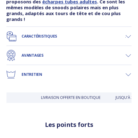
proposons des
écharpes tubes adultes
. Ce sont les
mêmes modèles de snoods polaires mais en plus
grands, adaptés aux tours de tête et de cou plus
grands !
CARACTÉRISTIQUES
AVANTAGES
ENTRETIEN
LIVRAISON OFFERTE EN BOUTIQUE
JUSQU'À 30 J
Les points forts