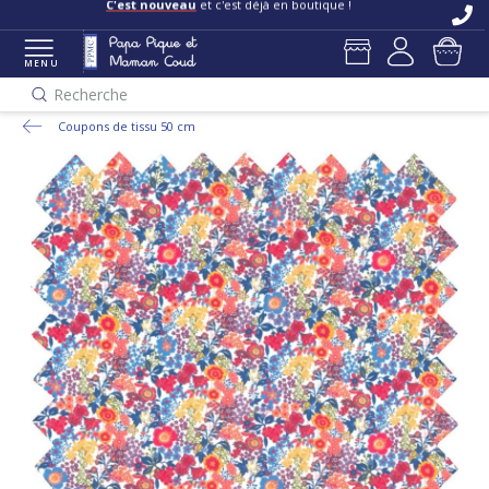
C'est nouveau
et c'est déjà en boutique !
MENU
Recherche
Coupons de tissu 50 cm