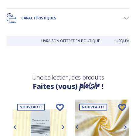
CARACTÉRISTIQUES
LIVRAISON OFFERTE EN BOUTIQUE
JUSQU'À 30 
Une collection, des produits
plaisir
Faites (vous)
!
NOUVEAUTÉ
NOUVEAUTÉ