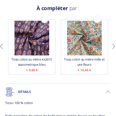
À compléter
par :
Tissu coton au mètre ex2615
Tissu coton au mètre mille et
waxometrique bleu
une fleurs
9,60 €
16,60 €
DÉTAILS
Tissu 100 % coton
Belle popeline de coton de belle tenue et très douce au toucher.